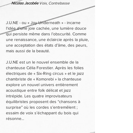
Nicolas Jacobée
Voix, Contrebasse
J.U.NE - ou « Joy Underneath » - incarne
l'idée d’une joie cachée, une lumière douce
qui persiste même dans l’obscurité. Comme
une renaissance, une éclaircie après la pluie,
une acceptation des états d’âme, des peurs,
mais aussi de la beauté.
J.U.NE est un le nouvel ensemble de la
chanteuse Célia Forestier. Après les folies
électriques de « Six-Ring circus » et le jazz
chambriste de « Komorebi » la chanteuse
explore un nouvel univers entièrement
acoustique entre folk délicat et jazz
intrépide. Les quatre improvisateurs
équilibristes proposent des “chansons à
surprise” où les cordes s’entremêlent ;
essaim de voix s’échappant du bois qui
résonne...