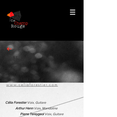
J.U.NE
"Joy UnderNEath"
CÉLIA FORESTIER
www.celiaforestier.com
Célia Forestier
Voix, Guitare
Arthur Henn
Voix, Mandoline
Pierre Tereygeol
Voix, Guitare