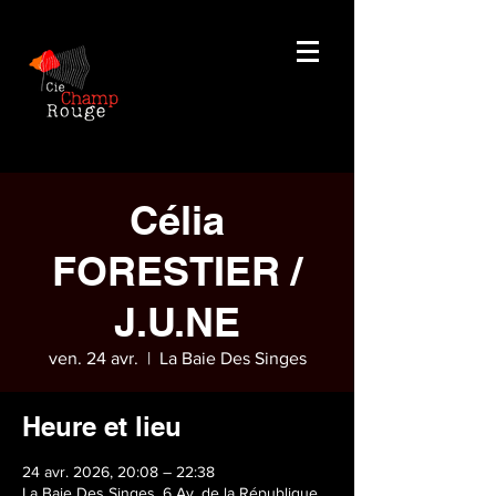
Célia
FORESTIER /
J.U.NE
ven. 24 avr.
  |  
La Baie Des Singes
Heure et lieu
24 avr. 2026, 20:08 – 22:38
La Baie Des Singes, 6 Av. de la République,