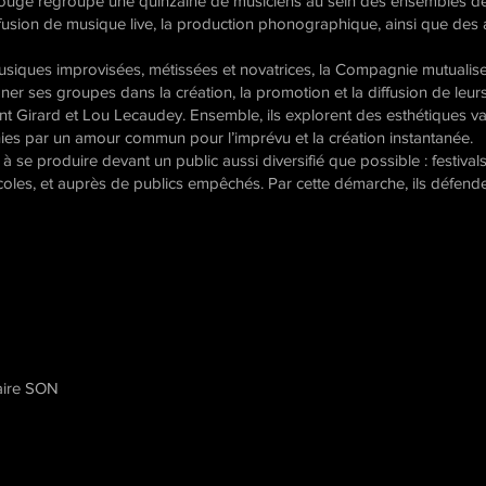
e regroupe une quinzaine de musiciens au sein des ensembles de s
a diffusion de musique live, la production phonographique, ainsi que de
musiques improvisées, métissées et novatrices, la Compagnie mutualis
er ses groupes dans la création, la promotion et la diffusion de leur
ent Girard et Lou Lecaudey. Ensemble, ils explorent des esthétiques v
unies par un amour commun pour l’imprévu et la création instantanée.
 se produire devant un public aussi diversifié que possible : festival
x, écoles, et auprès de publics empêchés. Par cette démarche, ils défen
naire SON