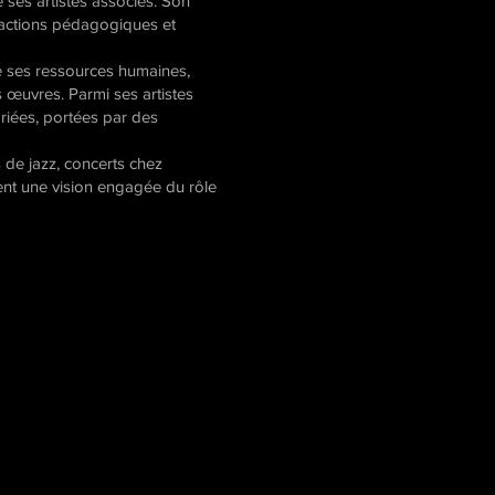
es artistes associés. Son
s actions pédagogiques et
e ses ressources humaines,
s œuvres. Parmi ses artistes
ariées, portées par des
s de jazz, concerts chez
dent une vision engagée du rôle